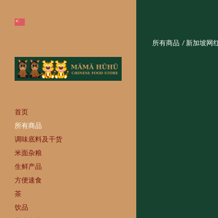
所有商品
/
新加坡网红
首页
所有商品
调味底料及干货
米面杂粮
生鲜产品
方便速食
茶
饮品