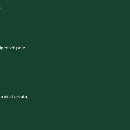
.
iged või pole
n alust arvata,