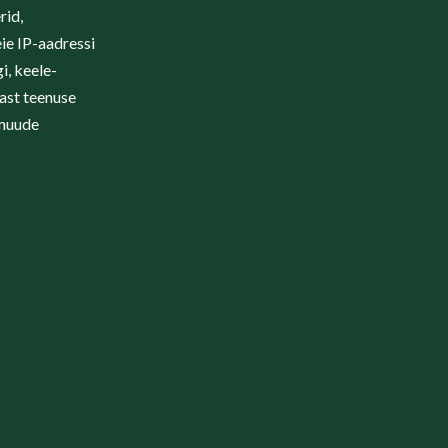
rid,
ie IP-aadressi
i, keele-
rast teenuse
 muude