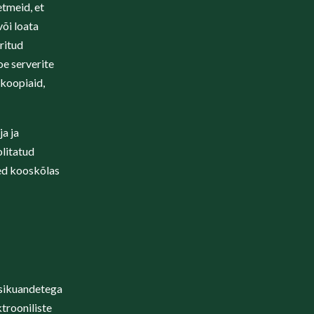
etmeid, et
õi loata
ritud
oe serverite
ukoopiaid,
a ja
olitatud
ed kooskõlas
isikuandetega
ktrooniliste