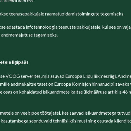
 kliendi aadress.
akse teenusepakkujale raamatupidamistoimingute tegemiseks.
se edastada infotehnoloogia teenuste pakkujatele, kui see on vaja
õi andmemajutuse tagamiseks.
etele ligipääs
se VOOG serverites, mis asuvad Euroopa Liidu liikmesriigi. Andm
, mille andmekaitse taset on Euroopa Komisjon hinnanud piisavaks
ille osas on kohaldatud isikuandmete kaitse üldmääruse artiklis 46
metele on veebipoe töötajatel, kes saavad isikuandmetega tutvuda 
kasutamisega seonduvaid tehnilisi küsimusi ning osutada kliendito