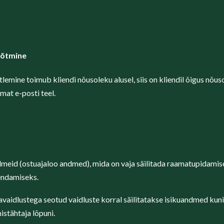
võtmine
lemine toimub kliendi nõusoleku alusel, siis on kliendil õigus nõus
rmat e-posti teel.
dmeid (ostuajaloo andmed), mida on vaja säilitada raamatupidamis
hendamiseks.
avaidlustega seotud vaidluste korral säilitatakse isikuandmed kun
istähtaja lõpuni.