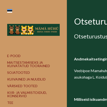
Otseturu
Otseturustus
E-POOD
Andmekaitseting
MAITSESTAMISEKS JA
KUIVATATUD TOORAINED
Veebipoe Mamahuhu 
SOJATOOTED
asukohaga L. Koidul
KUIVAINED JA NUUDLID
VÄRSKED TOOTED
KIIR- JA VALMISTOIDUD,
KONSERVID
Milliseid isikuan
TEE