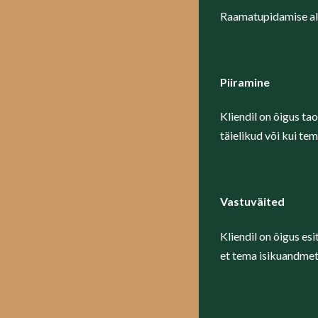
Raamatupidamise alg
Piiramine
Kliendil on õigus t
täielikud või kui t
Vastuväited
Kliendil on õigus es
et tema isikuandmet