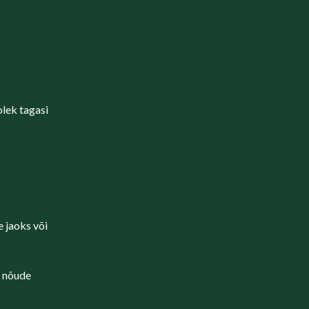
olek tagasi
e jaoks või
i nõude