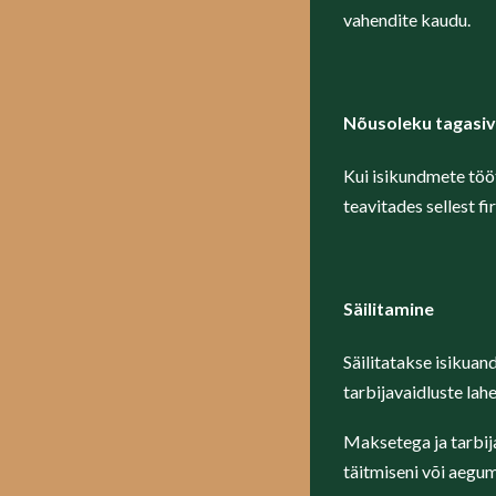
vahendite kaudu.
Nõusoleku tagasi
Kui isikundmete tööt
teavitades sellest fi
S
äilitamine
Säilitatakse isikuan
tarbijavaidluste la
Maksetega ja tarbij
täitmiseni või aegum