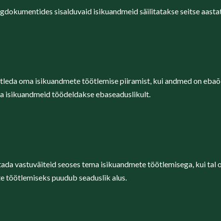
dokumentides sisalduvaid isikuandmeid säilitatakse seitse aastat
aotleda oma isikuandmete töötlemise piiramist, kui andmed on ebaõ
ema isikuandmeid töödeldakse ebaseaduslikult.
itada vastuväiteid seoses tema isikuandmete töötlemisega, kui tal o
e töötlemiseks puudub seaduslik alus.