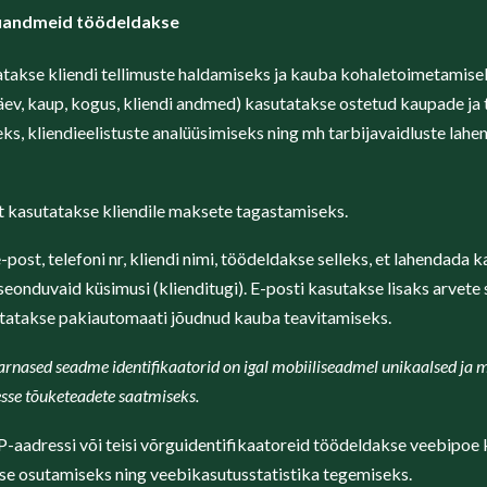
kuandmeid töödeldakse
takse kliendi tellimuste haldamiseks ja kauba kohaletoimetamise
ev, kaup, kogus, kliendi andmed) kasutatakse ostetud kaupade ja 
ks, kliendieelistuste analüüsimiseks ning mh tarbijavaidluste lah
 kasutatakse kliendile maksete tagastamiseks.
post, telefoni nr, kliendi nimi, töödeldakse selleks, et lahendada 
eonduvaid küsimusi (klienditugi). E-posti kasutakse lisaks arvete
sutatakse pakiautomaati jõudnud kauba teavitamiseks.
rnased seadme identifikaatorid on igal mobiiliseadmel unikaalsed ja 
sse tõuketeadete saatmiseks.
P-aadressi või teisi võrguidentifikaatoreid töödeldakse veebipoe 
se osutamiseks ning veebikasutusstatistika tegemiseks.