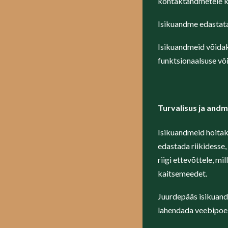
kontaktandmetele ka
Isikuandme edastat
Isikuandmeid võidak
funktsionaalsuse v
Turvalisus ja andm
Isikuandmeid hoitak
edastada riikidesse
riigi ettevõttele, m
kaitsemeedet.
Juurdepääs isikuand
lahendada veebipoe 