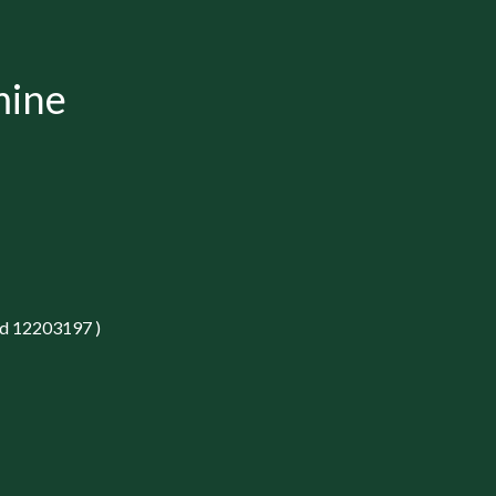
mine
od 12203197 )