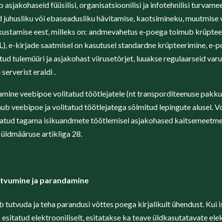
sjakohaseid füüsilisi, organisatsioonilisi ja infotehnilisi turvame
 juhusliku või ebaseadusliku hävitamise, kaotsimineku, muutmise v
ikustamise eest, milleks on: andmevahetus e-poega toimub krüptee
), e-kirjade saatmisel on kasutusel standardne krüpteerimine, e-p
ud tulemüüri ja asjakohast viirusetõrjet, luuakse regulaarseid var
serverist eraldi .
mine veebipoe volitatud töötlejatele (nt transporditeenuse pakkuj
b veebipoe ja volitatud töötlejatega sõlmitud lepingute alusel. V
statud tagama isikuandmete töötlemisel asjakohased kaitsemeetm
 üldmääruse artikliga 28.
utvumine ja parandamine
tutvuda ja teha parandusi võttes poega kirjalikult ühendust. Kui 
 esitatud elektrooniliselt, esitatakse ka teave üldkasutatavate ele