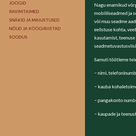
JOOGID
Nagu enamikud võrg
RAVIMTAIMED
mobiiliseadmed ja s
SNÄKID JA MAIUSTUSED
või muu seadme aadre
NÕUD JA KÖÖGIRIISTAD
eelistuse kohta, vee
SOODUS
kasutamist, teenuse
seadmetuvastusviisi
Samuti töötleme tei
− nimi, telefoninumb
− kauba kohaletoim
− pangakonto numb
− kaupade ja teenus