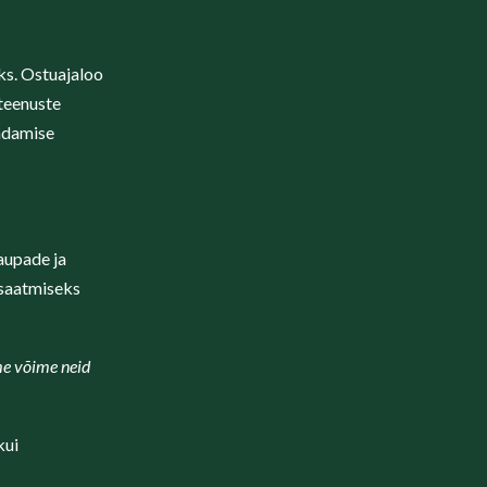
ks. Ostuajaloo
teenuste
endamise
kaupade ja
 saatmiseks
me võime neid
kui