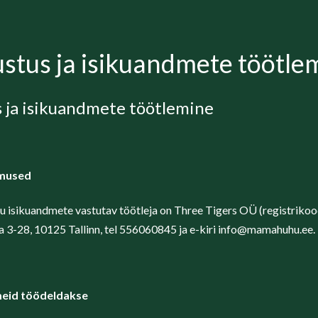
stus ja isikuandmete töötle
 ja isikuandmete töötlemine
imused
isikuandmete vastutav töötleja on Three Tigers OÜ (registriko
a 3-28, 10125 Tallinn, tel 556060845 ja e-kiri info@mamahuhu.ee.
dmeid töödeldakse