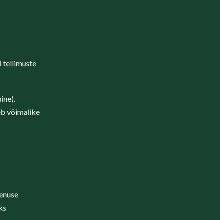
 tellimuste
ine).
eb võimalike
eenuse
ks