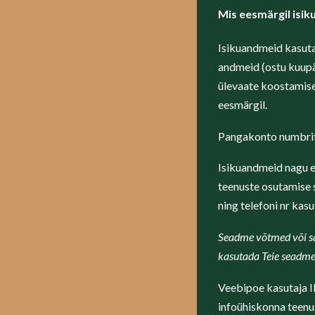
Mis eesmärgil isi
Isikuandmeid kasuta
andmeid (ostu kuupä
ülevaate koostamise
eesmärgil.
Pangakonto numbrit
Isikuandmeid nagu e-
teenuste osutamise s
ning telefoni nr ka
S
eadme võtmed või sa
kasutada Teie seadme
Veebipoe kasutaja I
infoühiskonna teenu