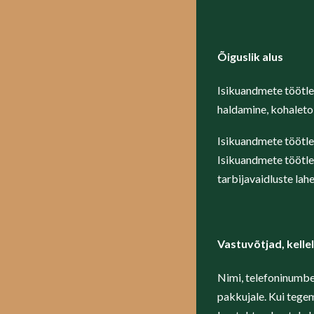
Õiguslik alus
Isikuandmete töötlem
haldamine, kohaleto
Isikuandmete töötle
Isikuandmete töötlem
tarbijavaidluste la
Vastuvõtjad, kell
Nimi, telefoninumber
pakkujale. Kui tegem