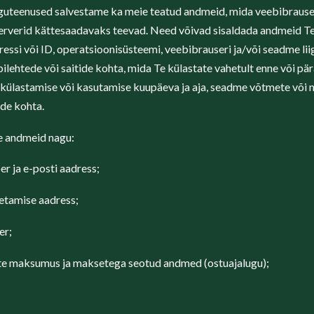
uteenused salvestame ka meie teatud andmeid, mida veebibrause
erverid kättesaadavaks teevad. Need võivad sisaldada andmeid Te
ssi või ID, operatsioonisüsteemi, veebibrauseri ja/või seadme liig
bilehtede või saitide kohta, mida Te külastate vahetult enne või pä
 külastamise või kasutamise kuupäeva ja aja, seadme võtmete või
de kohta.
e andmeid nagu:
er ja e-posti aadress;
etamise aadress;
er;
te maksumus ja maksetega seotud andmed (ostuajalugu);