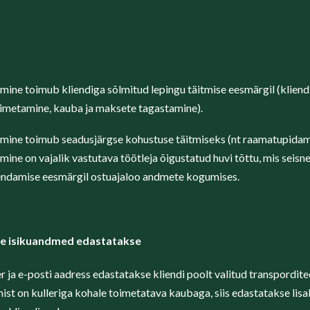
ine toimub kliendiga sõlmitud lepingu täitmise eesmärgil (kliendi
imetamine, kauba ja maksete tagastamine).
mine toimub seadusjärgse kohustuse täitmiseks (nt raamatupidam
ine on vajalik vastutava töötleja õigustatud huvi tõttu, mis seisn
hendamise eesmärgil ostuajaloo andmete kogumises.
ele isikuandmed edastatakse
 ja e-posti aadress edastatakse kliendi poolt valitud transpordit
ist on kulleriga kohale toimetatava kaubaga, siis edastatakse lisa