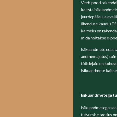
Veebipood rakendab a
kaitsta isikuandmeid
juurdepääsu ja aval
ühenduse kaudu (TSL
kaitseks on rakendat
mida hoitakse e-poe 
Isikuandmete edasta
andmemajutus) toimu
töötlejaid on kohu
isikuandmete kaitse
Isikuandmetega t
Isikuandmetega saab 
tutvumise taotlus on