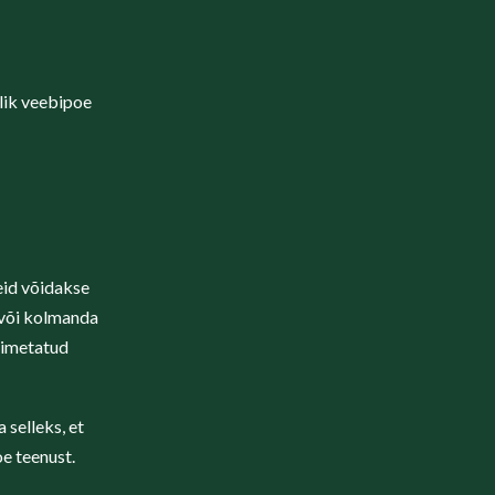
lik veebipoe
eid võidakse
 või kolmanda
 nimetatud
selleks, et
e teenust.