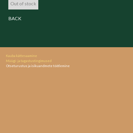
Out of stock
BACK
Kauba kättesaamine
Müügi- ja tagastustingimused
Otseturustus ja isikuandmete töötlemine