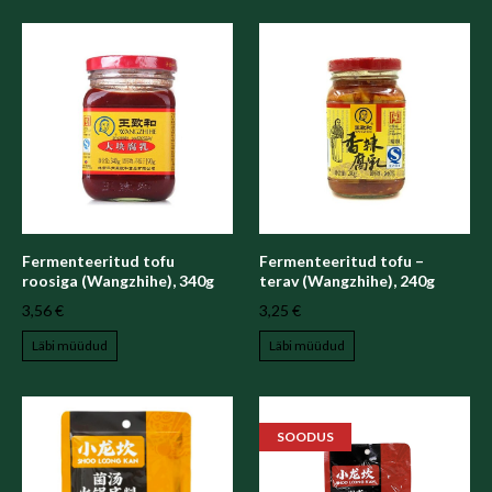
Fermenteeritud tofu
Fermenteeritud tofu –
roosiga (Wangzhihe), 340g
terav (Wangzhihe), 240g
3,56 €
3,25 €
Läbi müüdud
Läbi müüdud
SOODUS