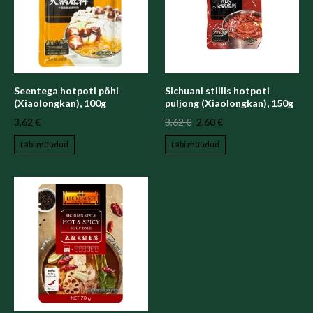
Seentega hotpoti põhi
Sichuani stiilis hotpoti
(Xiaolongkan), 100g
puljong (Xiaolongkan), 150g
3,62 €
3,62 €
2,60 €
Läbi müüdud
Läbi müüdud