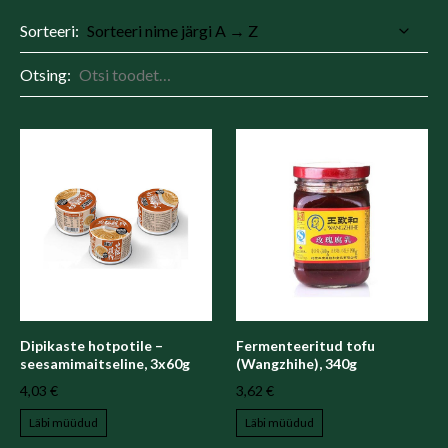
Sorteeri:
Otsing:
Dipikaste hotpotile –
Fermenteeritud tofu
seesamimaitseline, 3x60g
(Wangzhihe), 340g
4,03 €
3,62 €
Läbi müüdud
Läbi müüdud