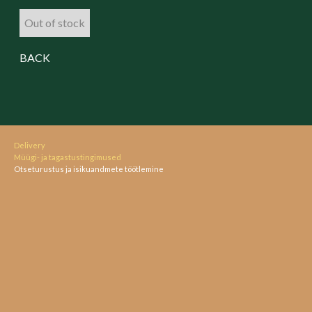
Out of stock
BACK
Delivery
Müügi- ja tagastustingimused
Otseturustus ja isikuandmete töötlemine